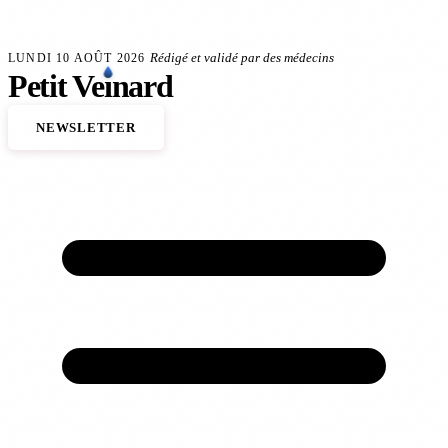
Aller au contenu principal
èmes veineux
Anévrisme de l'aorte : le dépistage sauve des vies
140 000 décès cardi
FLASH SANTÉ
Rédigé et validé par des médecins
LUNDI 10 AOÛT 2026
Petit
Ve
ı
nard
NEWSLETTER