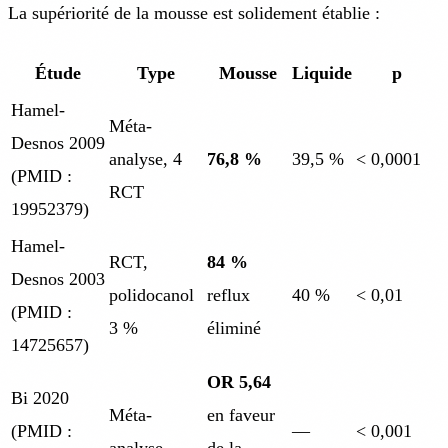
La supériorité de la mousse est solidement établie :
Étude
Type
Mousse
Liquide
p
Hamel-
Méta-
Desnos 2009
analyse, 4
76,8 %
39,5 %
< 0,0001
(PMID :
RCT
19952379)
Hamel-
RCT,
84 %
Desnos 2003
polidocanol
reflux
40 %
< 0,01
(PMID :
3 %
éliminé
14725657)
OR 5,64
Bi 2020
Méta-
en faveur
(PMID :
—
< 0,001
analyse
de la