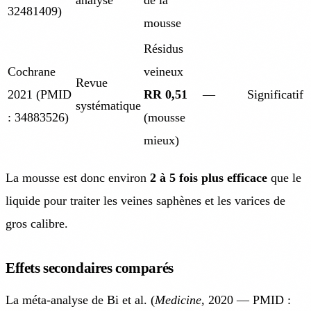
32481409)
mousse
Résidus
Cochrane
veineux
Revue
2021 (PMID
RR 0,51
—
Significatif
systématique
: 34883526)
(mousse
mieux)
La mousse est donc environ
2 à 5 fois plus efficace
que le
liquide pour traiter les veines saphènes et les varices de
gros calibre.
Effets secondaires comparés
La méta-analyse de Bi et al. (
Medicine
, 2020 — PMID :