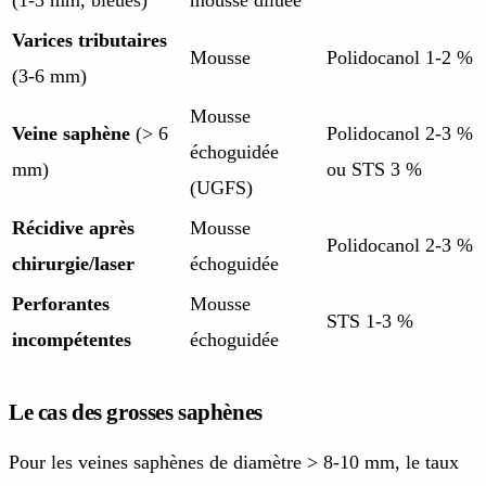
Varices tributaires
Mousse
Polidocanol 1-2 %
(3-6 mm)
Mousse
Veine saphène
(> 6
Polidocanol 2-3 %
échoguidée
mm)
ou STS 3 %
(UGFS)
Récidive après
Mousse
Polidocanol 2-3 %
chirurgie/laser
échoguidée
Perforantes
Mousse
STS 1-3 %
incompétentes
échoguidée
Le cas des grosses saphènes
Pour les veines saphènes de diamètre > 8-10 mm, le taux