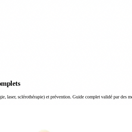
00 décès cardiovasculaires par an en France
Varices : les techniques laser remplace
PRÉVENTION
EXPERTS
ACTUALITÉS
À PROPOS
omplets
gie, laser, sclérothérapie) et prévention. Guide complet validé par des m