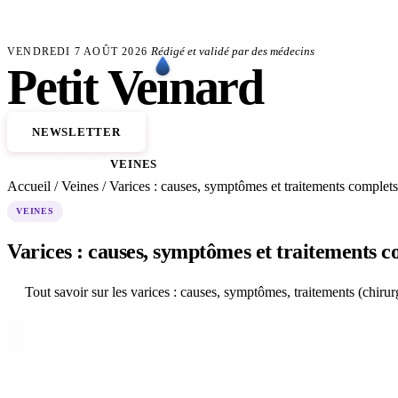
Aller au contenu principal
ffrent de problèmes veineux
Anévrisme de l'aorte : le dépistage sauve des vies
140 0
FLASH SANTÉ
Rédigé et validé par des médecins
VENDREDI 7 AOÛT 2026
Petit
Ve
ı
nard
NEWSLETTER
ACCUEIL
VEINES
ARTÈRES
TRAITEMENTS
Accueil
/
Veines
/
Varices : causes, symptômes et traitements complets
VEINES
Varices : causes, symptômes et traitements c
Tout savoir sur les varices : causes, symptômes, traitements (chirur