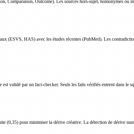
tion, Comparaison, Outcome). Les sources hors-sujet, homonymes ou ins
ocaux (ESVS, HAS) avec les études récentes (PubMed). Les contradi
 est validé par un fact-checker. Seuls les faits vérifiés entrent dans le
uite (0,35) pour minimiser la dérive créative. La détection de dérive nu