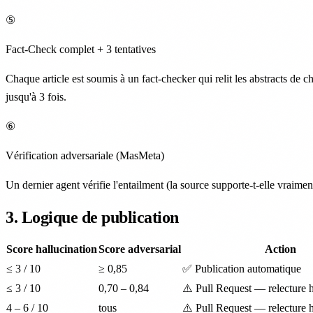
⑤
Fact-Check complet + 3 tentatives
Chaque article est soumis à un fact-checker qui relit les abstracts de ch
jusqu'à 3 fois.
⑥
Vérification adversariale (MasMeta)
Un dernier agent vérifie l'entailment (la source supporte-t-elle vraiment 
3. Logique de publication
Score hallucination
Score adversarial
Action
≤ 3 / 10
≥ 0,85
✅ Publication automatique
≤ 3 / 10
0,70 – 0,84
⚠️ Pull Request — relecture
4 – 6 / 10
tous
⚠️ Pull Request — relecture