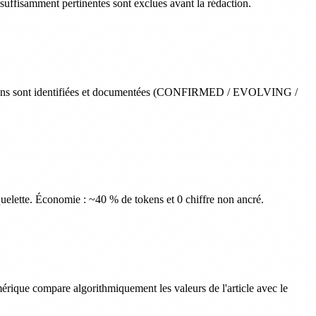
uffisamment pertinentes sont exclues avant la rédaction.
ctions sont identifiées et documentées (CONFIRMED / EVOLVING /
 squelette. Économie : ~40 % de tokens et 0 chiffre non ancré.
mérique compare algorithmiquement les valeurs de l'article avec le