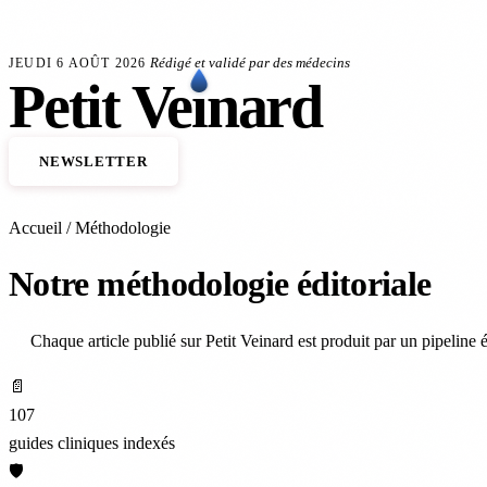
Aller au contenu principal
s souffrent de problèmes veineux
Anévrisme de l'aorte : le dépistage sauve des vies
FLASH SANTÉ
Rédigé et validé par des médecins
JEUDI 6 AOÛT 2026
Petit
Ve
ı
nard
NEWSLETTER
ACCUEIL
VEINES
ARTÈRES
TRAITEMENTS
Accueil
/
Méthodologie
Notre méthodologie éditoriale
Chaque article publié sur Petit Veinard est produit par un pipeline 
📄
107
guides cliniques indexés
🛡️