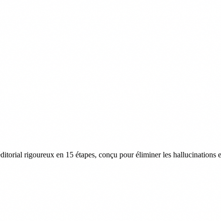
140 000 décès cardiovasculaires par an en France
Varices : les techniques laser re
PRÉVENTION
EXPERTS
ACTUALITÉS
À PROPOS
éditorial rigoureux en 15 étapes, conçu pour éliminer les hallucinations 