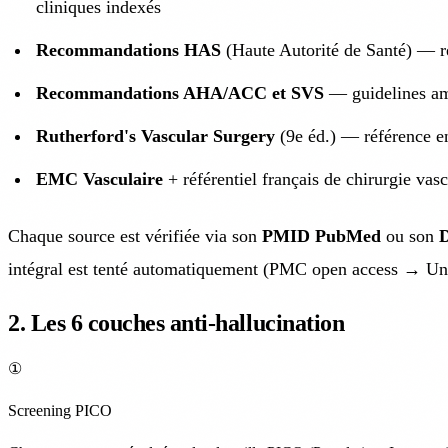
cliniques indexés
Recommandations HAS
(Haute Autorité de Santé) — ré
Recommandations AHA/ACC et SVS
— guidelines amé
Rutherford's Vascular Surgery
(9e éd.) — référence e
EMC Vasculaire
+ référentiel français de chirurgie vasc
Chaque source est vérifiée via son
PMID PubMed
ou son
intégral est tenté automatiquement (PMC open access → 
2. Les 6 couches anti-hallucination
①
Screening PICO