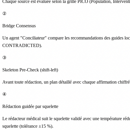
Chaque source est évaluée selon la grille PICO (Population, Interven
②
Bridge Consensus
Un agent "Conciliateur" compare les recommandations des guides l
CONTRADICTED).
③
Skeleton Pre-Check (shift-left)
Avant toute rédaction, un plan détaillé avec chaque affirmation chiffrée
④
Rédaction guidée par squelette
Le rédacteur médical suit le squelette validé avec une température réd
squelette (tolérance ±15 %).