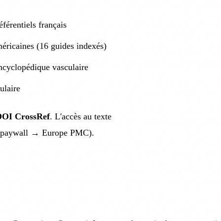
férentiels français
ricaines (16 guides indexés)
ncyclopédique vasculaire
ulaire
DOI CrossRef
. L'accès au texte
Unpaywall → Europe PMC).