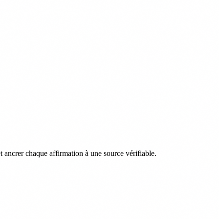
mplacent la chirurgie classique
AOMI : 1 patient sur 5 non diagnostiqué en France
P
et ancrer chaque affirmation à une source vérifiable.