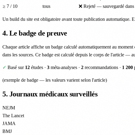
≥ 7 / 10
tous
❌ Rejeté — sauvegardé dans d
Un build du site est obligatoire avant toute publication automatique. 
4. Le badge de preuve
Chaque article affiche un badge calculé automatiquement au moment du 
dans les sources. Ce badge est calculé depuis le corps de l'article — a
✓
Basé sur
12
études
·
3
méta-analyses
·
2
recommandations
·
1 200
p
(exemple de badge — les valeurs varient selon l'article)
5. Journaux médicaux surveillés
NEJM
The Lancet
JAMA
BMJ