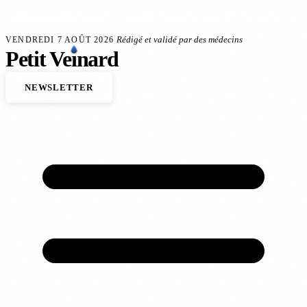
Aller au contenu principal
rançais souffrent de problèmes veineux
Anévrisme de l'aorte : le dépistage sauve de
FLASH SANTÉ
Rédigé et validé par des médecins
VENDREDI 7 AOÛT 2026
Petit
Ve
ı
nard
NEWSLETTER