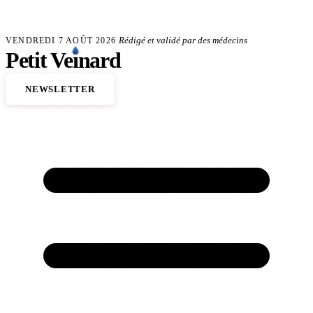
Aller au contenu principal
 veineux
Anévrisme de l'aorte : le dépistage sauve des vies
140 000 décès cardiovasc
FLASH SANTÉ
Rédigé et validé par des médecins
VENDREDI 7 AOÛT 2026
Petit
Ve
ı
nard
NEWSLETTER