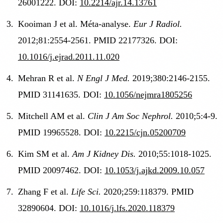
26001222. DOI:
10.2214/ajr.14.13761
Kooiman J et al. Méta-analyse.
Eur J Radiol.
2012;81:2554-2561. PMID 22177326. DOI:
10.1016/j.ejrad.2011.11.020
Mehran R et al.
N Engl J Med.
2019;380:2146-2155.
PMID 31141635. DOI:
10.1056/nejmra1805256
Mitchell AM et al.
Clin J Am Soc Nephrol.
2010;5:4-9.
PMID 19965528. DOI:
10.2215/cjn.05200709
Kim SM et al.
Am J Kidney Dis.
2010;55:1018-1025.
PMID 20097462. DOI:
10.1053/j.ajkd.2009.10.057
Zhang F et al.
Life Sci.
2020;259:118379. PMID
32890604. DOI:
10.1016/j.lfs.2020.118379