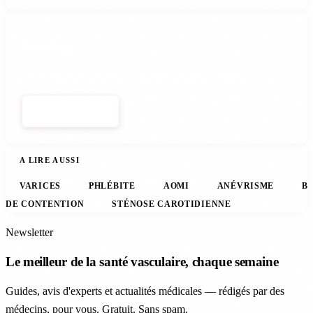
Newsletter
Le meilleur de la santé vasculaire, chaque semaine.
S'ABONNER
A LIRE AUSSI
VARICES
PHLÉBITE
AOMI
ANÉVRISME
B
DE CONTENTION
STÉNOSE CAROTIDIENNE
Newsletter
Le meilleur de la santé vasculaire, chaque semaine
Guides, avis d'experts et actualités médicales — rédigés par des
médecins, pour vous. Gratuit. Sans spam.