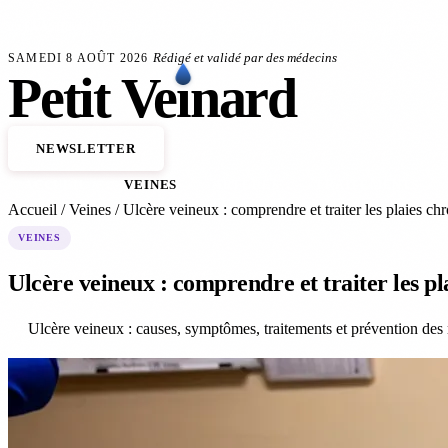
Aller au contenu principal
ffrent de problèmes veineux
Anévrisme de l'aorte : le dépistage sauve des vies
140 
FLASH SANTÉ
Rédigé et validé par des médecins
SAMEDI 8 AOÛT 2026
Petit
Ve
ı
nard
NEWSLETTER
ACCUEIL
VEINES
ARTÈRES
TRAITEMENTS
Accueil
/
Veines
/
Ulcère veineux : comprendre et traiter les plaies ch
VEINES
Ulcère veineux : comprendre et traiter les pl
Ulcère veineux : causes, symptômes, traitements et prévention des 