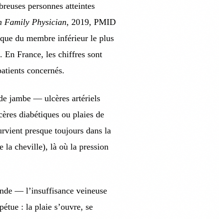
breuses personnes atteintes
 Family Physician
, 2019, PMID
ique du membre inférieur le plus
. En France, les chiffres sont
patients concernés.
de jambe — ulcères artériels
lcères diabétiques ou plaies de
urvient presque toujours dans la
 la cheville), là où la pression
onde — l’insuffisance veineuse
étue : la plaie s’ouvre, se