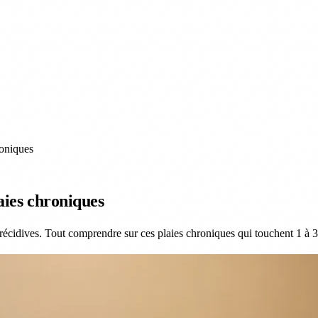
000 décès cardiovasculaires par an en France
Varices : les techniques laser remplac
PRÉVENTION
EXPERTS
ACTUALITÉS
À PROPOS
roniques
aies chroniques
récidives. Tout comprendre sur ces plaies chroniques qui touchent 1 à 3