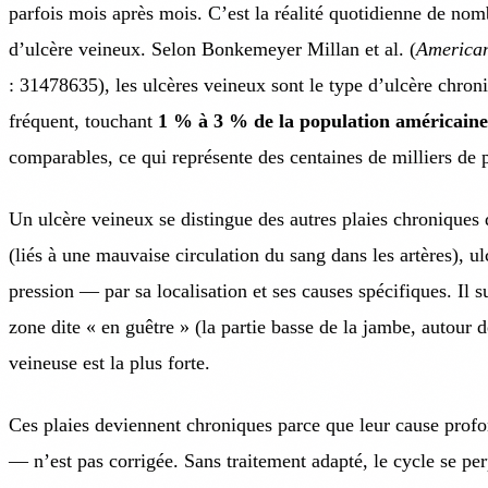
parfois mois après mois. C’est la réalité quotidienne de nom
d’ulcère veineux. Selon Bonkemeyer Millan et al. (
American
: 31478635), les ulcères veineux sont le type d’ulcère chron
fréquent, touchant
1 % à 3 % de la population américaine
comparables, ce qui représente des centaines de milliers de 
Un ulcère veineux se distingue des autres plaies chroniques 
(liés à une mauvaise circulation du sang dans les artères), u
pression — par sa localisation et ses causes spécifiques. Il s
zone dite « en guêtre » (la partie basse de la jambe, autour de
veineuse est la plus forte.
Ces plaies deviennent chroniques parce que leur cause prof
— n’est pas corrigée. Sans traitement adapté, le cycle se perp