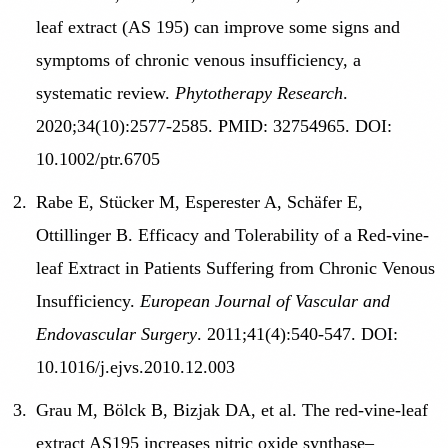
leaf extract (AS 195) can improve some signs and
symptoms of chronic venous insufficiency, a
systematic review.
Phytotherapy Research
.
2020;34(10):2577-2585. PMID: 32754965. DOI:
10.1002/ptr.6705
Rabe E, Stücker M, Esperester A, Schäfer E,
Ottillinger B. Efficacy and Tolerability of a Red-vine-
leaf Extract in Patients Suffering from Chronic Venous
Insufficiency.
European Journal of Vascular and
Endovascular Surgery
. 2011;41(4):540-547. DOI:
10.1016/j.ejvs.2010.12.003
Grau M, Bölck B, Bizjak DA, et al. The red-vine-leaf
extract AS195 increases nitric oxide synthase–