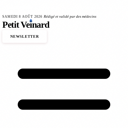
Aller au contenu principal
eineux
Anévrisme de l'aorte : le dépistage sauve des vies
140 000 décès cardiovascu
FLASH SANTÉ
Rédigé et validé par des médecins
SAMEDI 8 AOÛT 2026
Petit
Ve
ı
nard
NEWSLETTER