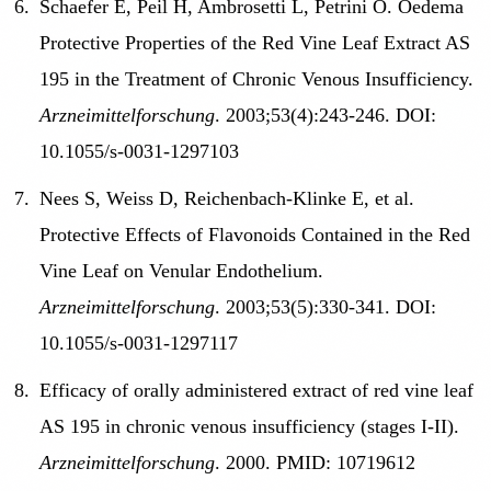
Schaefer E, Peil H, Ambrosetti L, Petrini O. Oedema
Protective Properties of the Red Vine Leaf Extract AS
195 in the Treatment of Chronic Venous Insufficiency.
Arzneimittelforschung
. 2003;53(4):243-246. DOI:
10.1055/s-0031-1297103
Nees S, Weiss D, Reichenbach-Klinke E, et al.
Protective Effects of Flavonoids Contained in the Red
Vine Leaf on Venular Endothelium.
Arzneimittelforschung
. 2003;53(5):330-341. DOI:
10.1055/s-0031-1297117
Efficacy of orally administered extract of red vine leaf
AS 195 in chronic venous insufficiency (stages I-II).
Arzneimittelforschung
. 2000. PMID: 10719612