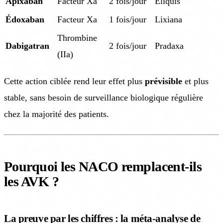
Apixaban
Facteur Xa
2 fois/jour
Eliquis
Édoxaban
Facteur Xa
1 fois/jour
Lixiana
Thrombine
Dabigatran
2 fois/jour
Pradaxa
(IIa)
Cette action ciblée rend leur effet plus
prévisible
et plus
stable, sans besoin de surveillance biologique régulière
chez la majorité des patients.
Pourquoi les NACO remplacent-ils
les AVK ?
La preuve par les chiffres : la méta-analyse de