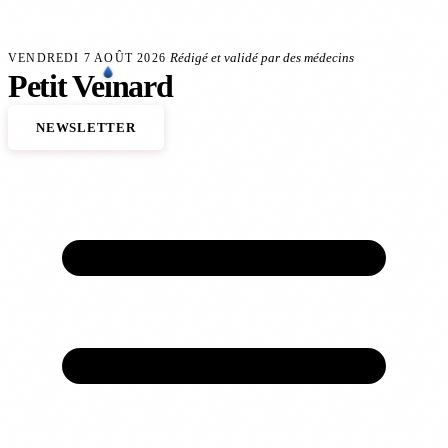
Aller au contenu principal
veineux
Anévrisme de l'aorte : le dépistage sauve des vies
140 000 décès cardiovasc
FLASH SANTÉ
Rédigé et validé par des médecins
VENDREDI 7 AOÛT 2026
Petit
Ve
ı
nard
NEWSLETTER