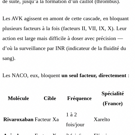
de suite, jusqu’à la formation d’un caillot (thrombus).
Les AVK agissent en amont de cette cascade, en bloquant
plusieurs facteurs à la fois (facteurs II, VII, IX, X). Leur
action est large mais difficile à doser avec précision —
d’où la surveillance par INR (indicateur de la fluidité du
sang).
Les NACO, eux, bloquent
un seul facteur, directement
:
Spécialité
Molécule
Cible
Fréquence
(France)
1 à 2
Rivaroxaban
Facteur Xa
Xarelto
fois/jour