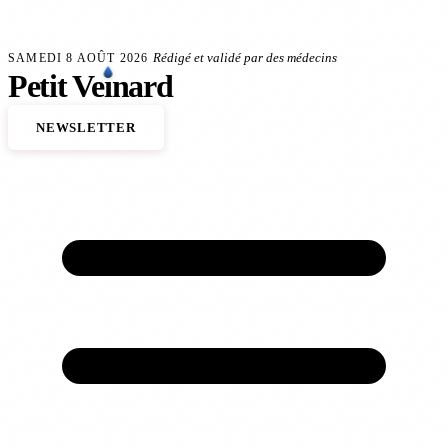
Aller au contenu principal
 veineux
Anévrisme de l'aorte : le dépistage sauve des vies
140 000 décès cardiovasc
FLASH SANTÉ
Rédigé et validé par des médecins
SAMEDI 8 AOÛT 2026
Petit
Ve
ı
nard
NEWSLETTER