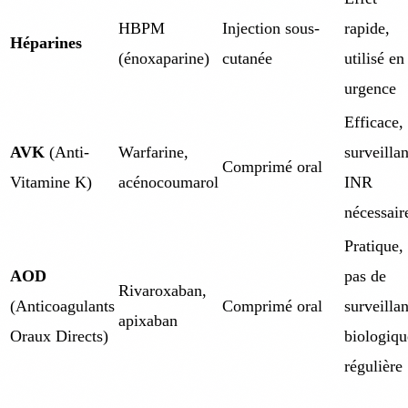
HBPM
Injection sous-
rapide,
Héparines
(énoxaparine)
cutanée
utilisé en
urgence
Efficace,
AVK
(Anti-
Warfarine,
surveilla
Comprimé oral
Vitamine K)
acénocoumarol
INR
nécessair
Pratique,
AOD
pas de
Rivaroxaban,
(Anticoagulants
Comprimé oral
surveilla
apixaban
Oraux Directs)
biologiqu
régulière