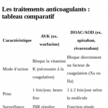
Les traitements anticoagulants :
tableau comparatif
DOAC/AOD (ex.
AVK (ex.
Caractéristique
apixaban,
warfarine)
rivaroxaban)
Bloque directement
Bloque la vitamine
un facteur de
Mode d’action
K (nécessaire à la
coagulation (Xa ou
coagulation)
IIa)
1 fois/jour, heure
1 à 2 fois/jour selon
Prise
fixe
la molécule
Surveillance
INR régulier
Fonction rénale