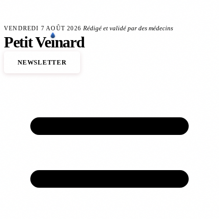
Aller au contenu principal
 veineux
Anévrisme de l'aorte : le dépistage sauve des vies
140 000 décès cardiovasc
FLASH SANTÉ
Rédigé et validé par des médecins
VENDREDI 7 AOÛT 2026
Petit
Ve
ı
nard
NEWSLETTER