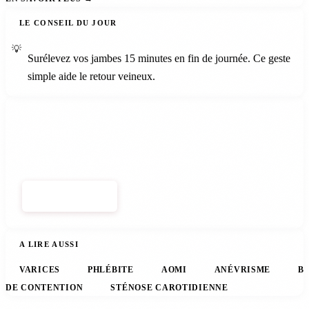
LE CONSEIL DU JOUR
💡
Surélevez vos jambes 15 minutes en fin de journée. Ce geste
simple aide le retour veineux.
Newsletter
Le meilleur de la santé vasculaire, chaque semaine.
S'ABONNER
A LIRE AUSSI
VARICES
PHLÉBITE
AOMI
ANÉVRISME
B
DE CONTENTION
STÉNOSE CAROTIDIENNE