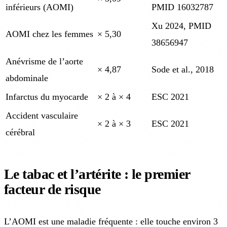
inférieurs (AOMI)
PMID 16032787
Xu 2024, PMID
AOMI chez les femmes
× 5,30
38656947
Anévrisme de l’aorte
× 4,87
Sode et al., 2018
abdominale
Infarctus du myocarde
× 2 à × 4
ESC 2021
Accident vasculaire
× 2 à × 3
ESC 2021
cérébral
Le tabac et l’artérite : le premier
facteur de risque
L’AOMI est une maladie fréquente : elle touche environ 3