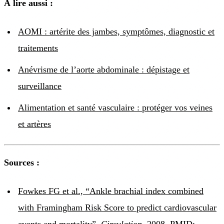
À lire aussi :
AOMI : artérite des jambes, symptômes, diagnostic et
traitements
Anévrisme de l’aorte abdominale : dépistage et
surveillance
Alimentation et santé vasculaire : protéger vos veines
et artères
Sources :
Fowkes FG et al., “Ankle brachial index combined
with Framingham Risk Score to predict cardiovascular
events and mortality”,
Circulation
, 2008. PMID: