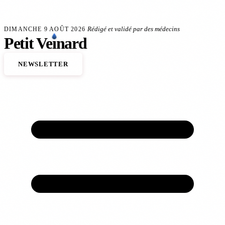
Aller au contenu principal
veineux
Anévrisme de l'aorte : le dépistage sauve des vies
140 000 décès cardiovasc
FLASH SANTÉ
Rédigé et validé par des médecins
DIMANCHE 9 AOÛT 2026
Petit
Ve
ı
nard
NEWSLETTER