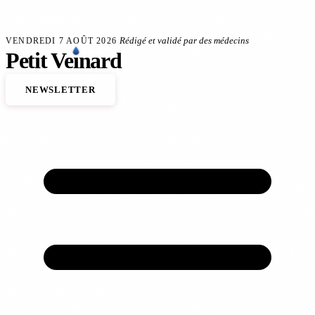
Aller au contenu principal
veineux
Anévrisme de l'aorte : le dépistage sauve des vies
140 000 décès cardiovasc
FLASH SANTÉ
Rédigé et validé par des médecins
VENDREDI 7 AOÛT 2026
Petit
Ve
ı
nard
NEWSLETTER