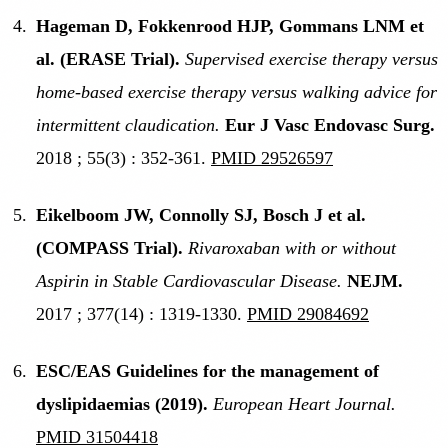
Hageman D, Fokkenrood HJP, Gommans LNM et
al. (ERASE Trial).
Supervised exercise therapy versus
home-based exercise therapy versus walking advice for
intermittent claudication.
Eur J Vasc Endovasc Surg.
2018 ; 55(3) : 352-361.
PMID 29526597
Eikelboom JW, Connolly SJ, Bosch J et al.
(COMPASS Trial).
Rivaroxaban with or without
Aspirin in Stable Cardiovascular Disease.
NEJM.
2017 ; 377(14) : 1319-1330.
PMID 29084692
ESC/EAS Guidelines for the management of
dyslipidaemias (2019).
European Heart Journal.
PMID 31504418